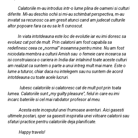
Calatoriile m-au introdus intr-o lume plina de oameni si culturi
diferite. Mi-au deschis ochii si mi-au schimbat perspectiva, m-au
invatat sa recunosc ca am gresit atunci cand am judecat culturile
altor popoare fara ca eu sa le fi cunoscut.
In viata intotdeauna este loc de evolutie iar eu imi doresc sa
evoluez cat pot de mult. Prin calatorii am fost capabila sa
redefinesc ceea ce „normal” inseamna pentru mine. Nu am fost
niciodata membra a culturii Amish sau o femeie care incearca sa
isi construiasca o cariera in India dar intalnind toate aceste culturi
am realizat ca suntem o parte a unui intreg mult mai mare. Este o
lume a tuturor, chiar daca nu intelegem sau nu suntem de acord
intotdeauna cu toate acele lucruri.
Iubesc calatoriile si calatoresc cat de mult pot prin toata
lumea. Calatoriile sunt „my guilty pleasure”, felul in care eu imi
incarc bateriile si cel mai rabdator profesor al meu.
Acesta este inceputul unei frumoase aventuri. Aici gasesti
ultimele postari, sper sa gasesti inspiratia unei viitoare calatorii sau
sfaturi practice pentru calatoriile deja planificate.
Happy travels!