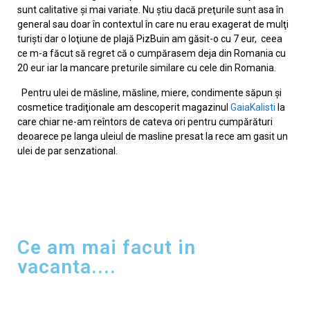
sunt calitative şi mai variate. Nu ştiu dacă preţurile sunt asa în
general sau doar în contextul în care nu erau exagerat de mulţi
turişti dar o loţiune de plajă PizBuin am găsit-o cu 7 eur, ceea
ce m-a făcut să regret că o cumpărasem deja din Romania cu
20 eur iar la mancare preturile similare cu cele din Romania.
Pentru ulei de măsline, măsline, miere, condimente săpun şi
cosmetice tradiţionale am descoperit magazinul
GaiaKalisti
la
care chiar ne-am reîntors de cateva ori pentru cumpărături
deoarece pe langa uleiul de masline presat la rece am gasit un
ulei de par senzational.
Ce am mai facut in
vacanta....