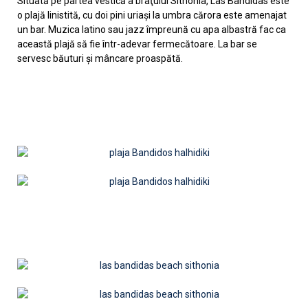
Situată pe partea vestică a braţului Sithonia, Las Bandidas este
o plajă linistită, cu doi pini uriaşi la umbra cărora este amenajat
un bar. Muzica latino sau jazz împreună cu apa albastră fac ca
această plajă să fie într-adevar fermecătoare. La bar se
servesc băuturi şi mâncare proaspătă.