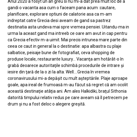
Anul 2020 a fosyt un an greu si nu mi-a dat prea mult loc de a
gandi o vacanta asa cum o faceam pana acum :cautare,
planificare, explorare optiuni de calatorie asa ca m-am
indreptat catre Grecia desi aveam de gand sa pastrez
destinatia asta undeva mai spre vremea pensiei. Uitandu-ma in
urma la aceast gand ma intreeb ce oare am avut in cap pentru
ca Grecia efectiv m-a uimit. Mai precis intrunea mare parte din
ceea ce caut in general la o destinatie: apa albastra cu plaje
salbatice, peisaje bune de fotografiat, ceva shopping de
produse locale, restaurante luxury… Vacanţa am hotărât-o în
grabă deoarece autoritaţile schimbă procedurile de intrare şi
iesire din ţară de la o zi la alta. Well….Grecia în vremea
coronavirusului mi-a depăşit cu mult aşteptările. Plaje aproape
goale, apa ireal de frumoasă m-au făcut să regret că am ocolit
această destinaţie atâţia ani. Am ales Halkidiki, braţul Sithonia
datorită timpului relativ redus pe care aveam să îl petrecem pe
drum şi nu a fost deloc o alegere greşită.