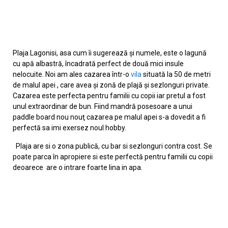
Plaja Lagonisi, asa cum îi sugerează şi numele, este o lagună
cu apă albastră, încadrată perfect de două mici insule
nelocuite. Noi am ales cazarea într-o
vila
situată la 50 de metri
de malul apei , care avea şi zonă de plajă şi sezlonguri private.
Cazarea este perfecta pentru familii cu copii iar pretul a fost
unul extraordinar de bun. Fiind mandră posesoare a unui
paddle board nou nouţ cazarea pe malul apei s-a dovedit a fi
perfectă sa imi exersez noul hobby.
Plaja are si o zona publică, cu bar si sezlonguri contra cost. Se
poate parca în apropiere si este perfectă pentru familii cu copii
deoarece are o intrare foarte lina in apa.