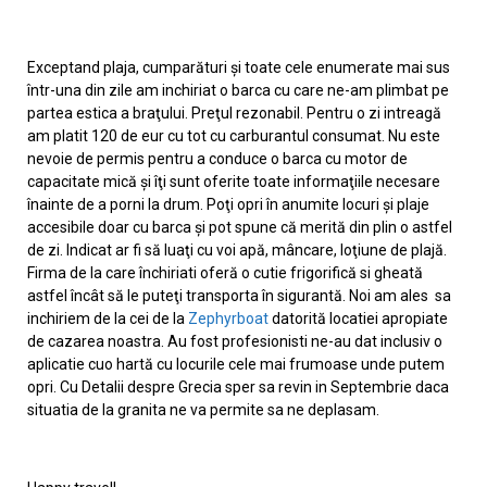
Exceptand plaja, cumparături şi toate cele enumerate mai sus
într-una din zile am inchiriat o barca cu care ne-am plimbat pe
partea estica a braţului. Preţul rezonabil. Pentru o zi intreagă
am platit 120 de eur cu tot cu carburantul consumat. Nu este
nevoie de permis pentru a conduce o barca cu motor de
capacitate mică şi îţi sunt oferite toate informaţiile necesare
înainte de a porni la drum. Poţi opri în anumite locuri şi plaje
accesibile doar cu barca şi pot spune că merită din plin o astfel
de zi. Indicat ar fi să luaţi cu voi apă, mâncare, loţiune de plajă.
Firma de la care închiriati oferă o cutie frigorifică si gheată
astfel încât să le puteţi transporta în sigurantă. Noi am ales sa
inchiriem de la cei de la
Zephyrboat
datorită locatiei apropiate
de cazarea noastra. Au fost profesionisti ne-au dat inclusiv o
aplicatie cuo hartă cu locurile cele mai frumoase unde putem
opri. Cu Detalii despre Grecia sper sa revin in Septembrie daca
situatia de la granita ne va permite sa ne deplasam.